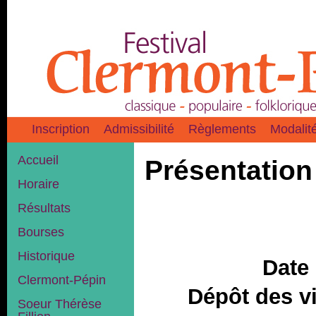
Inscription
Admissibilité
Règlements
Modalit
Accueil
Présentation 
Horaire
Résultats
Bourses
Historique
Date 
Clermont-Pépin
Dépôt des vi
Soeur Thérèse