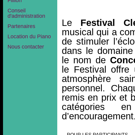
Fillion
Conseil
d'administration
Le
Festival Cl
Partenaires
musical qui a com
Location du Piano
de stimuler l’éc
Nous contacter
dans le domaine
le nom de
Conc
le Festival offr
atmosphère sai
personnel. Cha
remis en prix et 
catégories 
d’encouragement
POUR LES PARTICIPANTS…